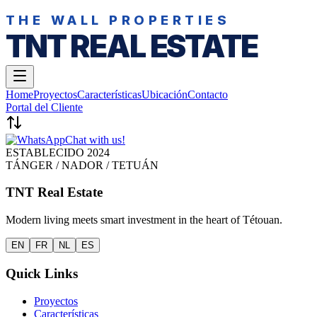
THE WALL PROPERTIES
TNT REAL ESTATE
Home
Proyectos
Características
Ubicación
Contacto
Portal del Cliente
Chat with us!
ESTABLECIDO 2024
TÁNGER / NADOR / TETUÁN
TNT Real Estate
Modern living meets smart investment in the heart of Tétouan.
EN
FR
NL
ES
Quick Links
Proyectos
Características